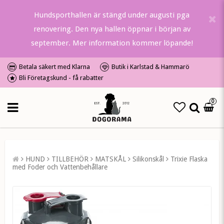
Hundsporthallen är stängd under augusti pga
renovering. Den nya hallen öppnar i början av
september. Mer information kommer löpande!
Betala säkert med Klarna
Butik i Karlstad & Hammarö
Bli Företagskund - få rabatter
0
HUND
TILLBEHÖR
MATSKÅL
Silikonskål
Trixie Flaska
med Foder och Vattenbehållare