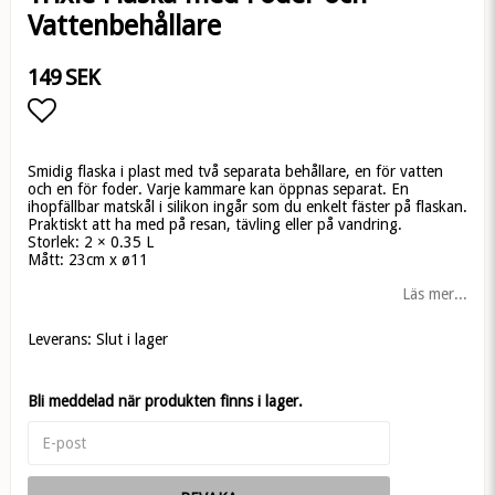
Vattenbehållare
149 SEK
Lägg till i favoritlistan
Smidig flaska i plast med två separata behållare, en för vatten
och en för foder. Varje kammare kan öppnas separat. En
ihopfällbar matskål i silikon ingår som du enkelt fäster på flaskan.
Praktiskt att ha med på resan, tävling eller på vandring.
Storlek: 2 × 0.35 L
Mått: 23cm x ø11
Läs mer...
Leverans:
Slut i lager
Bli meddelad när produkten finns i lager.